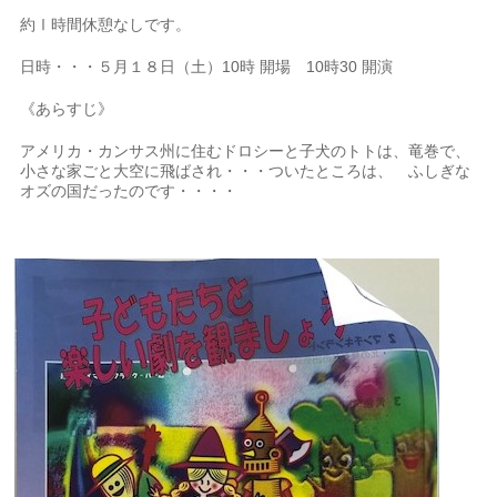
約Ⅰ時間休憩なしです。
日時・・・５月１８日（土）10時 開場 10時30 開演
《あらすじ》
アメリカ・カンサス州に住むドロシーと子犬のトトは、竜巻で、
小さな家ごと大空に飛ばされ・・・ついたところは、 ふしぎな
オズの国だったのです・・・・