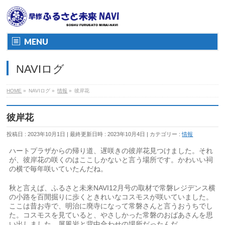
MENU
NAVIログ
HOME
»
NAVIログ
»
情報
»
彼岸花
彼岸花
投稿日 : 2023年10月1日
最終更新日時 : 2023年10月4日
カテゴリー :
情報
ハートプラザからの帰り道、遅咲きの彼岸花見つけました。それ
が、彼岸花の咲くのはここしかないと言う場所です。かわいい祠
の横で毎年咲いていたんだね。
秋と言えば、ふるさと未来NAVI12月号の取材で常磐レジデンス横
の小路を百閒掘りに歩くときれいなコスモスが咲いていました。
ここは昔お寺で、明治に廃寺になって常磐さんと言うおうちでし
た。コスモスを見ていると、やさしかった常磐のおばあさんを思
い出しました。屏風岩と背中合わせの場所だったんだ。