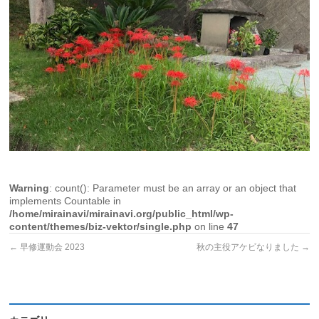
Warning
: count(): Parameter must be an array or an object that
implements Countable in
/home/mirainavi/mirainavi.org/public_html/wp-
content/themes/biz-vektor/single.php
on line
47
←
早修運動会 2023
秋の主役アケビなりました
→