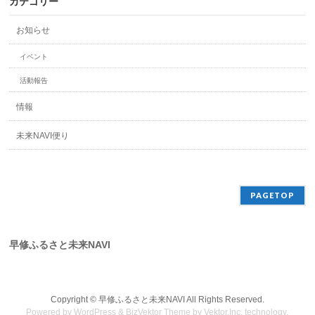
カテゴリー
お知らせ
イベント
活動報告
情報
未来NAVI便り
PAGETOP
早修ふるさと未来NAVI
Copyright ©
早修ふるさと未来NAVI
All Rights Reserved.
Powered by
WordPress
&
BizVektor Theme
by
Vektor,Inc.
technology.