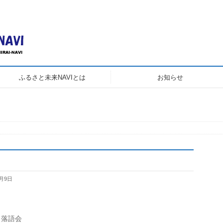
り
ふるさと未来NAVIとは
お知らせ
0月9日
 落語会