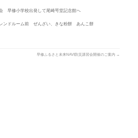
大会 早修小学校出発して尾崎咢堂記念館へ
フレンドルーム前 ぜんざい、きな粉餅 あんこ餅
早修ふるさと未来NAVI防災講習会開催のご案内
→